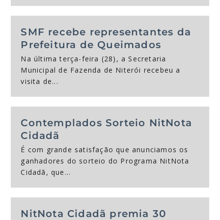
SMF recebe representantes da
Prefeitura de Queimados
Na última terça-feira (28), a Secretaria
Municipal de Fazenda de Niterói recebeu a
visita de...
Contemplados Sorteio NitNota
Cidadã
É com grande satisfação que anunciamos os
SMF anuncia migração para o emissor
ELEIÇÃO DO BIÊNIO 2025-2027 DO
Relatório do Balanço de 100 dias de
Conselho dos Contribuintes
ganhadores do sorteio do Programa NitNota
nacional da NFS-e a partir de 2026
CONSELHO DE CONTRIBUINTES DO
Gestão
Cidadã, que...
MUNICÍPIO DE NITERÓI
NitNota Cidadã premia 30