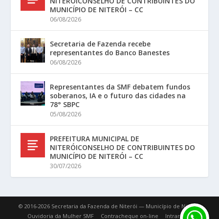
NITERÓICONSELHO DE CONTRIBUINTES DO
MUNICÍPIO DE NITERÓI – CC
06/08/2026
Secretaria de Fazenda recebe
representantes do Banco Banestes
06/08/2026
Representantes da SMF debatem fundos
soberanos, IA e o futuro das cidades na
78° SBPC
05/08/2026
PREFEITURA MUNICIPAL DE
NITERÓICONSELHO DE CONTRIBUINTES DO
MUNICÍPIO DE NITERÓI – CC
30/07/2026
© 2016-2026 Secretaria da Fazenda de Niterói — Município de Niterói.
Ouvidoria da Mulher SMF
Contracheque on-line
Intranet