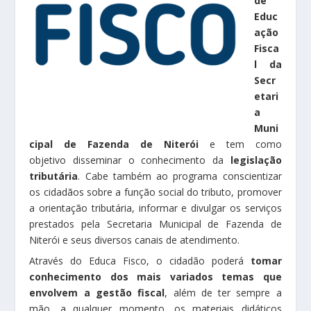
de
Educ
ação
Fisca
l da
Secr
etari
a
Muni
cipal de Fazenda de Niterói
e tem como
objetivo disseminar o conhecimento da
legislação
tributária
. Cabe também ao programa conscientizar
os cidadãos sobre a função social do tributo, promover
a orientação tributária, informar e divulgar os serviços
prestados pela Secretaria Municipal de Fazenda de
Niterói e seus diversos canais de atendimento.
Através do Educa Fisco, o cidadão poderá
tomar
conhecimento dos mais variados temas que
envolvem a gestão fiscal
, além de ter sempre a
mão, a qualquer momento, os materiais didáticos