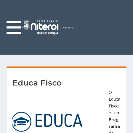
Educa Fisco
O
Educa
Fisco
é um
Prog
rama