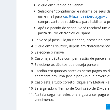
clique em “Pedido de Senha”:
Selecione “Contribuinte” e informe os seus 
um e-mail para
cac@fazenda.niteroi.rj.gov.br
comprovante de residência para habilitar o 
Após o pedido de senha, você receberá um e-
pasta de lixo eletrônico ou spam.
Se você já possui login e senha, acesse no ca
Clique em “Tributos”, depois em “Parcelamento”
Selecione o imóvel;
Caso haja débitos com permissão de parcelament
Selecione os débitos que deseja parcelar;
Escolha em quantas parcelas serão pagos os dé
aparecerá em uma janela pop-up que deverá e
Caso esteja tudo correto, clique em Efetuar P
Será gerado o Termo de Confissão de Dívida
Na tela seguinte, selecione a guia a ser paga 
vencimento.
Pa