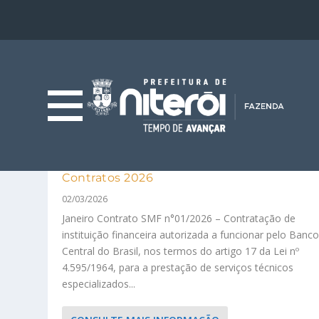
Contratos 2026
02/03/2026
Janeiro Contrato SMF n°01/2026 – Contratação de
instituição financeira autorizada a funcionar pelo Banc
Central do Brasil, nos termos do artigo 17 da Lei nº
4.595/1964, para a prestação de serviços técnicos
especializados...