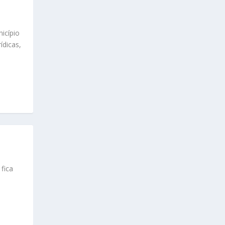
icípio
ídicas,
fica