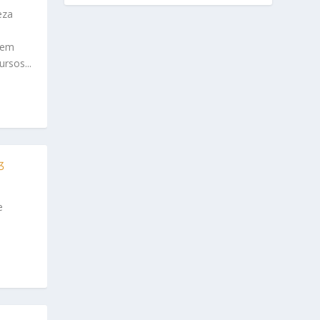
eza
o
 em
rsos...
3
e