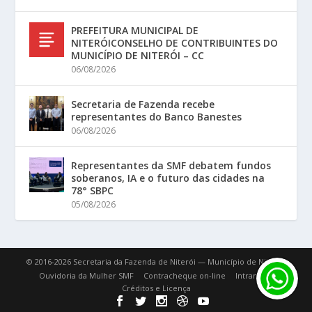
PREFEITURA MUNICIPAL DE
NITERÓICONSELHO DE CONTRIBUINTES DO
MUNICÍPIO DE NITERÓI – CC
06/08/2026
Secretaria de Fazenda recebe
representantes do Banco Banestes
06/08/2026
Representantes da SMF debatem fundos
soberanos, IA e o futuro das cidades na
78° SBPC
05/08/2026
© 2016-2026 Secretaria da Fazenda de Niterói — Município de Niterói.
Ouvidoria da Mulher SMF
Contracheque on-line
Intranet
Créditos e Licença