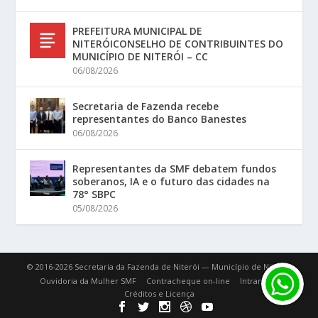
PREFEITURA MUNICIPAL DE
NITERÓICONSELHO DE CONTRIBUINTES DO
MUNICÍPIO DE NITERÓI – CC
06/08/2026
Secretaria de Fazenda recebe
representantes do Banco Banestes
06/08/2026
Representantes da SMF debatem fundos
soberanos, IA e o futuro das cidades na
78° SBPC
05/08/2026
© 2016-2026 Secretaria da Fazenda de Niterói — Município de Niterói.
Ouvidoria da Mulher SMF
Contracheque on-line
Intranet
Créditos e Licença