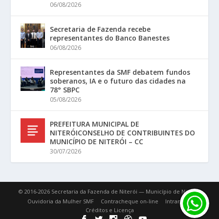
06/08/2026
Secretaria de Fazenda recebe
representantes do Banco Banestes
06/08/2026
Representantes da SMF debatem fundos
soberanos, IA e o futuro das cidades na
78° SBPC
05/08/2026
PREFEITURA MUNICIPAL DE
NITERÓICONSELHO DE CONTRIBUINTES DO
MUNICÍPIO DE NITERÓI – CC
30/07/2026
© 2016-2026 Secretaria da Fazenda de Niterói — Município de Niterói.
Ouvidoria da Mulher SMF
Contracheque on-line
Intranet
Créditos e Licença