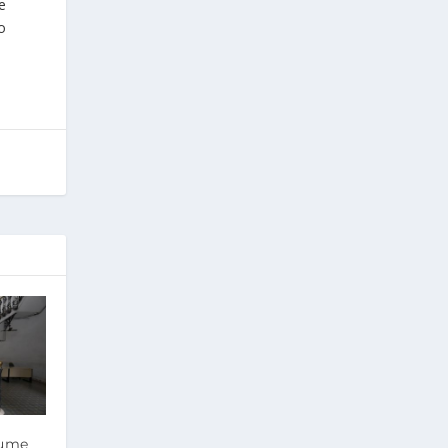
e
o
sume