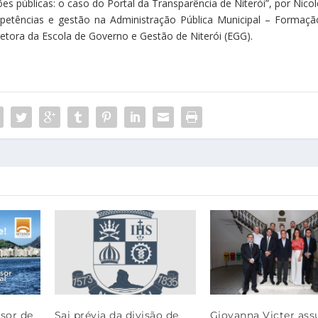
es públicas: o caso do Portal da Transparência de Niterói”, por Nicol
ompetências e gestão na Administração Pública Municipal – Formaçã
diretora da Escola de Governo e Gestão de Niterói (EGG).
sor de
Sai prévia da divisão de
Giovanna Victer as