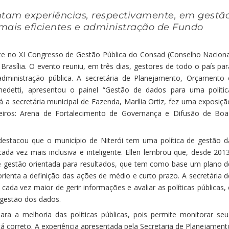
tam experiências, respectivamente, em gestã
 mais eficientes e administração de Fundo
ante no XI Congresso de Gestão Pública do Consad (Conselho Naciona
rasília. O evento reuniu, em três dias, gestores de todo o país par
dministração pública. A secretária de Planejamento, Orçamento 
nedetti, apresentou o painel “Gestão de dados para uma polític
 Já a secretária municipal de Fazenda, Marília Ortiz, fez uma exposiçã
eiros: Arena de Fortalecimento de Governança e Difusão de Boa
 destacou que o município de Niterói tem uma política de gestão d
da vez mais inclusiva e inteligente. Ellen lembrou que, desde 2013
 e gestão orientada para resultados, que tem como base um plano d
ienta a definição das ações de médio e curto prazo. A secretária d
da vez maior de gerir informações e avaliar as políticas públicas, 
 gestão dos dados.
a a melhoria das políticas públicas, pois permite monitorar seu
á correto. A experiência apresentada pela Secretaria de Planejament