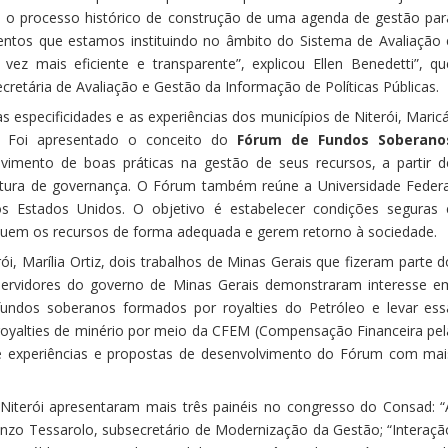
 o processo histórico de construção de uma agenda de gestão par
entos que estamos instituindo no âmbito do Sistema de Avaliação 
z mais eficiente e transparente”, explicou Ellen Benedetti”, qu
retária de Avaliação e Gestão da Informação de Políticas Públicas.
especificidades e as experiências dos municípios de Niterói, Maricá
o. Foi apresentado o conceito do
Fórum de Fundos Soberano
lvimento de boas práticas na gestão de seus recursos, a partir d
rutura de governança. O Fórum também reúne a Universidade Federa
dos Estados Unidos. O objetivo é estabelecer condições seguras 
iquem os recursos de forma adequada e gerem retorno à sociedade.
, Marília Ortiz, dois trabalhos de Minas Gerais que fizeram parte d
 servidores do governo de Minas Gerais demonstraram interesse e
fundos soberanos formados por royalties do Petróleo e levar ess
royalties de minério por meio da CFEM (Compensação Financeira pel
de experiências e propostas de desenvolvimento do Fórum com mai
 Niterói apresentaram mais três painéis no congresso do Consad: “
 Enzo Tessarolo, subsecretário de Modernização da Gestão; “Interaçã