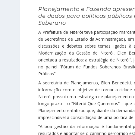
Planejamento e Fazenda apresen
de dados para políticas públicas
Soberano
A Prefeitura de Niterói teve participação marc
de Secretários de Estado da Administração), em B
discussões e debates sobre temas ligados à a
Modernização da Gestão de Niterói, Ellen Be
orientada a resultados: a estratégia de Niterói”.
no painel “Fórum de Fundos Soberanos Brasil
Práticas”.
A secretária de Planejamento, Ellen Benedetti,
informação com o objetivo de tornar a cidade ca
Niterói possui uma estratégia de planejamento
longo prazo – o “Niterói Que Queremos” – que or
Planejamento enfatizou que, diante da demanda ca
imprescindível a consolidação de uma política de
“A boa gestão da informação é fundamental par
resultados e apontar se o caminho percorrido est