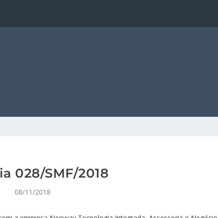
ia 028/SMF/2018
08/11/2018
o com a empresa Neoway Tecnologia Integrada, Assessoria e Negócio