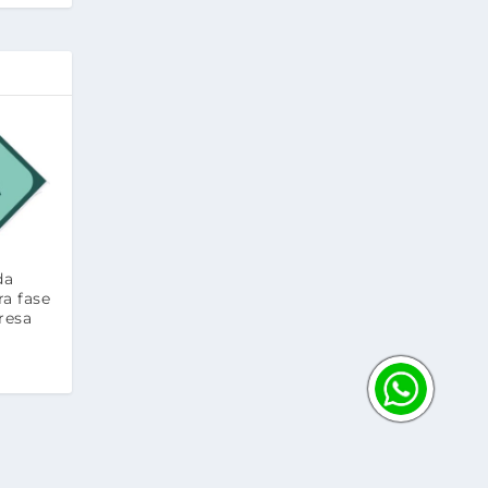
da
ra fase
resa