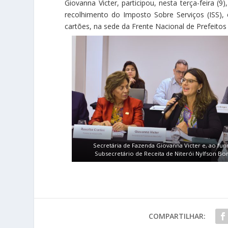
Giovanna Victer, participou, nesta terça-feira (9
recolhimento do Imposto Sobre Serviços (ISS),
cartões, na sede da Frente Nacional de Prefeitos 
Secretária de Fazenda Giovanna Victer e, ao fun
Subsecretário de Receita de Niterói Nylfson Bor
COMPARTILHAR: