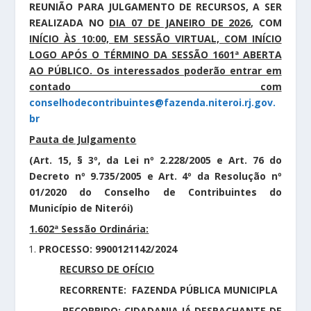
REUNIÃO PARA JULGAMENTO DE RECURSOS, A SER
REALIZADA NO
DIA 07 DE JANEIRO DE 2026
, COM
INÍCIO ÀS 10:00, EM SESSÃO VIRTUAL, COM INÍCIO
LOGO APÓS O TÉRMINO DA SESSÃO 1601ª ABERTA
AO PÚBLICO. Os interessados poderão entrar em
contado com
conselhodecontribuintes@fazenda.niteroi.rj.gov.
br
Pauta de Julgamento
(Art. 15, § 3º, da Lei nº 2.228/2005 e Art. 76 do
Decreto nº 9.735/2005 e Art. 4º da Resolução nº
01/2020 do Conselho de Contribuintes do
Município de Niterói)
1.602ª Sessão Ordinária:
PROCESSO: 9900121142/2024
RECURSO DE OFÍCIO
RECORRENTE: FAZENDA PÚBLICA MUNICIPLA
RECORRIDO: CIDADANIA JÁ DESPACHANTE DE