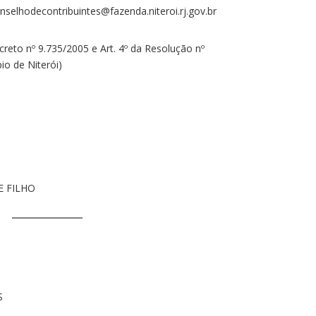
selhodecontribuintes@fazenda.niteroi.rj.gov.br
Decreto nº 9.735/2005 e Art. 4º da Resolução nº
io de Niterói)
E FILHO
S