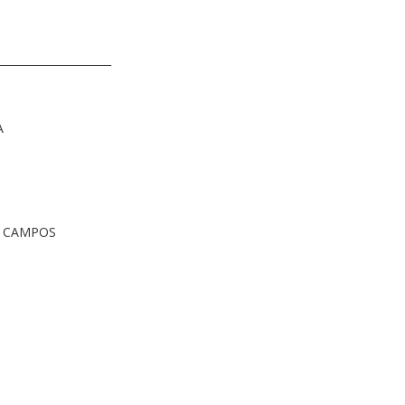
_____________________
A
S CAMPOS