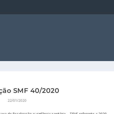
ção SMF 40/2020
22/01/2020
a de fiscalização e vigilância sanitária – TFVS referente a 2020.