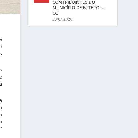
CONTRIBUINTES DO
MUNICÍPIO DE NITERÓI –
CC
30/07/2026
a
o
s
s
e
a
a
a
o
o
”