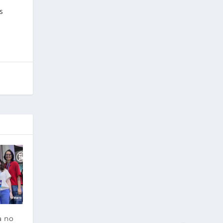
s
a no