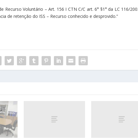
e Recurso Voluntário – Art. 156 I CTN C/C art. 6° §1° da LC 116/200
ncia de retenção do ISS – Recurso conhecido e desprovido.”