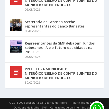
NITERÓICONSELHO DE CONTRIBUINTES DO
MUNICÍPIO DE NITERÓI – CC
06/08/2026
Secretaria de Fazenda recebe
representantes do Banco Banestes
06/08/2026
Representantes da SMF debatem fundos
soberanos, IA e o futuro das cidades na
78° SBPC
05/08/2026
PREFEITURA MUNICIPAL DE
NITERÓICONSELHO DE CONTRIBUINTES DO
MUNICÍPIO DE NITERÓI – CC
30/07/2026
© 2016-2026 Secretaria da Fazenda de Niterói — Município de Niterói.
Ouvidoria da Mulher SMF
Contracheque on-line
Intranet