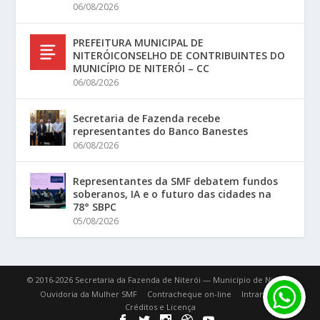
06/08/2026
PREFEITURA MUNICIPAL DE
NITERÓICONSELHO DE CONTRIBUINTES DO
MUNICÍPIO DE NITERÓI – CC
06/08/2026
Secretaria de Fazenda recebe
representantes do Banco Banestes
06/08/2026
Representantes da SMF debatem fundos
soberanos, IA e o futuro das cidades na
78° SBPC
05/08/2026
© 2016-2026 Secretaria da Fazenda de Niterói — Município de Niterói.
Ouvidoria da Mulher SMF
Contracheque on-line
Intranet
Créditos e Licença