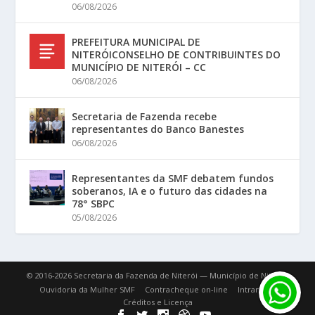
06/08/2026
PREFEITURA MUNICIPAL DE
NITERÓICONSELHO DE CONTRIBUINTES DO
MUNICÍPIO DE NITERÓI – CC
06/08/2026
Secretaria de Fazenda recebe
representantes do Banco Banestes
06/08/2026
Representantes da SMF debatem fundos
soberanos, IA e o futuro das cidades na
78° SBPC
05/08/2026
© 2016-2026 Secretaria da Fazenda de Niterói — Município de Niterói.
Ouvidoria da Mulher SMF
Contracheque on-line
Intranet
Créditos e Licença