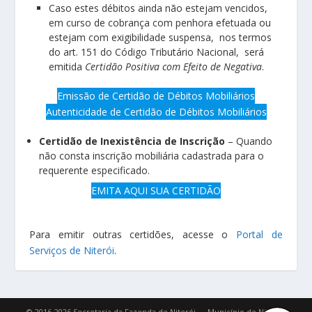
Caso estes débitos ainda não estejam vencidos,
em curso de cobrança com penhora efetuada ou
estejam com exigibilidade suspensa, nos termos
do art. 151 do Código Tributário Nacional, será
emitida
Certidão Positiva com Efeito de Negativa
.
Emissão de Certidão de Débitos Mobiliários
Autenticidade de Certidão de Débitos Mobiliários
Certidão de Inexistência de Inscrição
– Quando
não consta inscrição mobiliária cadastrada para o
requerente especificado.
EMITA AQUI SUA CERTIDÃO
Para emitir outras certidões, acesse o
Portal de
Serviços de Niterói
.
© 2016-2026 Secretaria da Fazenda de Niterói — Município de Niterói.