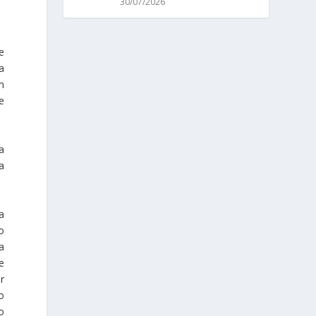
30/07/2026
e
a
m
e
a
a
a
o
a
e
r
o
o