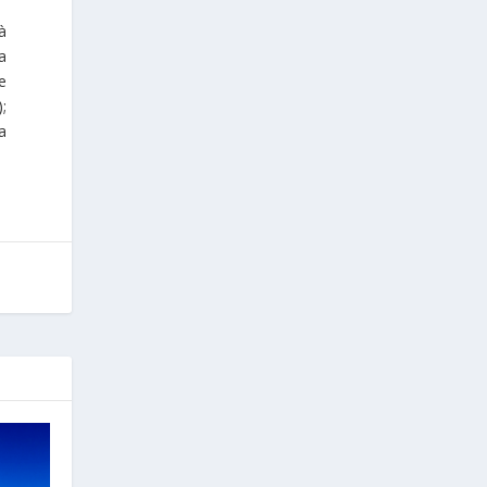
à
a
e
;
a