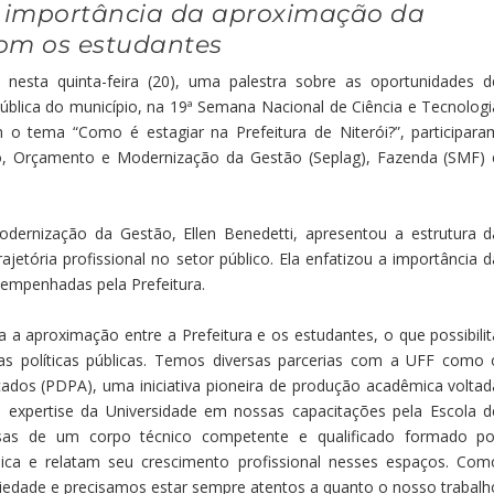
 importância da aproximação da
om os estudantes
, nesta quinta-feira (20), uma palestra sobre as oportunidades d
ública do município, na 19ª Semana Nacional de Ciência e Tecnologi
 o tema “Como é estagiar na Prefeitura de Niterói?”, participara
to, Orçamento e Modernização da Gestão (Seplag), Fazenda (SMF) 
dernização da Gestão, Ellen Benedetti, apresentou a estrutura d
jetória profissional no setor público. Ela enfatizou a importância d
esempenhadas pela Prefeitura.
 a aproximação entre a Prefeitura e os estudantes, o que possibilit
as políticas públicas. Temos diversas parcerias com a UFF como 
ados (PDPA), uma iniciativa pioneira de produção acadêmica voltad
 expertise da Universidade em nossas capacitações pela Escola d
sas de um corpo técnico competente e qualificado formado po
lica e relatam seu crescimento profissional nesses espaços. Com
iedade e precisamos estar sempre atentos a quanto o nosso trabalh