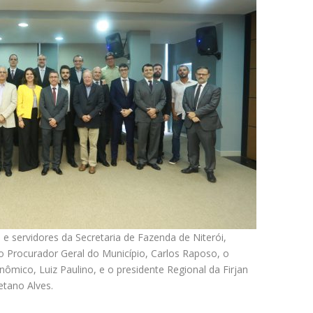
e servidores da Secretaria de Fazenda de Niterói,
o Procurador Geral do Município, Carlos Raposo, o
ômico, Luiz Paulino, e o presidente Regional da Firjan
etano Alves.