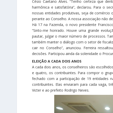
Césio Caetano Alves. “Tenho certeza que den
harmônica e satisfatória”, declarou. Para o s
nossas entidades produtivas, seja de comércio o
perante ao Conselho. A nossa associação não def
Há 17 na Fazenda, o novo presidente Francisco
“Sinto-me honrado. Houve uma grande evolução 
pautar, julgar o maior número de processos. Ta
também manter o diálogo com o setor de fiscali
cair no Conselho”, anunciou. Ferreira ressal
decisões. Participou ainda da solenidade o Procu
ELEIÇÃO A CADA DOIS ANOS
A cada dois anos, os conselheiros são escolhid
e quatro, os contribuintes. Para compor o gru
fechado com a participação de 19 entidades 
contribuintes. Elas enviaram para cada vaga, tr
Victer e ao prefeito Rodrigo Neves.