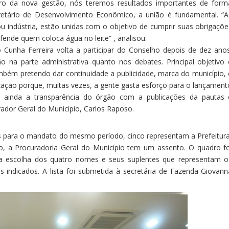
tro da nova gestão, nós teremos resultados importantes de form
ecretário de Desenvolvimento Econômico, a união é fundamental. “A
u indústria, estão unidas com o objetivo de cumprir suas obrigaçõe
ende quem coloca água no leite” , analisou.
 Cunha Ferreira volta a participar do Conselho depois de dez anos
na parte administrativa quanto nos debates. Principal objetivo 
mbém pretendo dar continuidade a publicidade, marca do município, 
zação porque, muitas vezes, a gente gasta esforço para o lançament
tou ainda a transparência do órgão com a publicações da pautas 
rador Geral do Município, Carlos Raposo.
os para o mandato do mesmo período, cinco representam a Prefeitura
po, a Procuradoria Geral do Município tem um assento. O quadro fo
na escolha dos quatro nomes e seus suplentes que representam o
ês indicados. A lista foi submetida à secretária de Fazenda Giovann