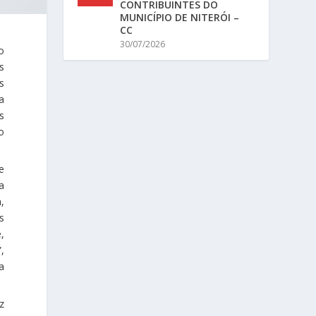
CONTRIBUINTES DO
MUNICÍPIO DE NITERÓI –
CC
30/07/2026
o
s
s
a
s
o
e
a
,
s
,
,
a
z