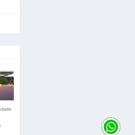
idade
s