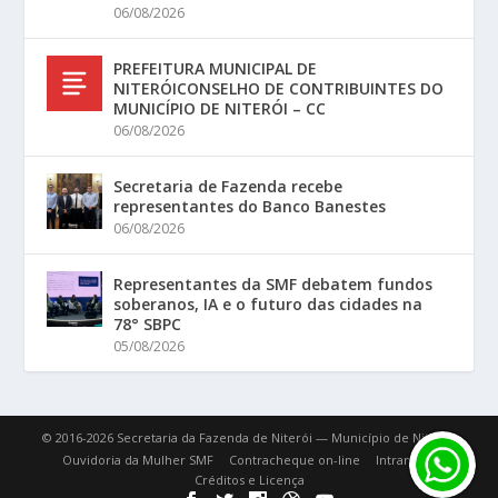
06/08/2026
PREFEITURA MUNICIPAL DE
NITERÓICONSELHO DE CONTRIBUINTES DO
MUNICÍPIO DE NITERÓI – CC
06/08/2026
Secretaria de Fazenda recebe
representantes do Banco Banestes
06/08/2026
Representantes da SMF debatem fundos
soberanos, IA e o futuro das cidades na
78° SBPC
05/08/2026
© 2016-2026 Secretaria da Fazenda de Niterói — Município de Niterói.
Ouvidoria da Mulher SMF
Contracheque on-line
Intranet
Créditos e Licença