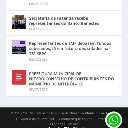
06/08/2026
Secretaria de Fazenda recebe
representantes do Banco Banestes
06/08/2026
Representantes da SMF debatem fundos
soberanos, IA e o futuro das cidades na
78° SBPC
05/08/2026
PREFEITURA MUNICIPAL DE
NITERÓICONSELHO DE CONTRIBUINTES DO
MUNICÍPIO DE NITERÓI – CC
30/07/2026
© 2016-2026 Secretaria da Fazenda de Niterói — Município de Niterói.
Ouvidoria da Mulher SMF
Contracheque on-line
Intranet
Créditos e Licença