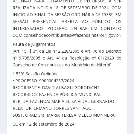
REUNIÃO PARA JULGAMENTO DE RECURSOS, A SER
REALIZADA NO DIA 18 DE SETEMBRO DE 2024, COM
INÍCIO AO FINAL DA SESSÃO ORDINÁRIA Nº 1538º, EM
SESSÃO PRESENCIAL ABERTA AO PÚBLICO. OS
INTERESSADOS PODERÃO ENTRAR EM CONTATO
COM conselhodecontribuintes@fazenda.niteroi.rj.gov.br.
Pauta de Julgamentos
(Art. 15, § 3º, da Lei nº 2.228/2005 e Art. 76 do Decreto
nº 9.735/2005 e Art. 4º da Resolução nº 01/2020 do
Conselho de Contribuintes do Município de Niterói)
1.539ª Sessão Ordinária:
• PROCESSO: 9900004257/2024
RECORRENTE: DAVID ALBAGLI GORODICHT
RECORRIDO: FAZENDA PÚBLICA MUNICIPAL
REP. DA FAZENDA: MARIA ELISA VIDAL BERNARDO
RELATOR: ERMANO TORRES SANTIAGO
SUST. ORAL: Sra. MARIA TERESA MELLO MONNERAT
CC em 12 de setembro de 2024