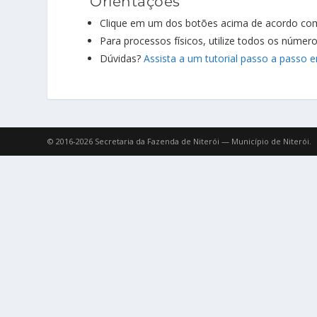
Orientações
Clique em um dos botões acima de acordo com
Para processos físicos, utilize todos os núme
Dúvidas?
Assista a um tutorial passo a passo 
© 2016-2026 Secretaria da Fazenda de Niterói — Município de Niterói.