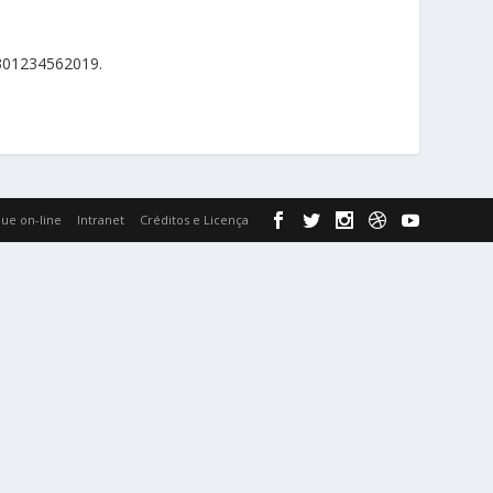
0301234562019.
ue on-line
Intranet
Créditos e Licença