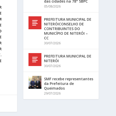
das cidades na 78° SBPC
05/08/2026
R
E
M
PREFEITURA MUNICIPAL DE
NITERÓICONSELHO DE
E
CONTRIBUINTES DO
O
MUNICÍPIO DE NITERÓI –
E
CC
R
30/07/2026
R
.
PREFEITURA MUNICIPAL DE
E
NITERÓI
30/07/2026
SMF recebe representantes
da Prefeitura de
Queimados
29/07/2026