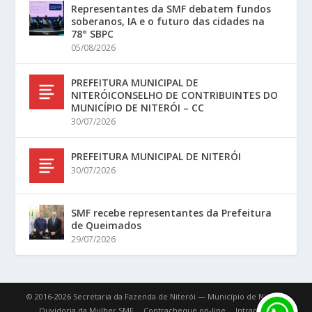
Representantes da SMF debatem fundos
soberanos, IA e o futuro das cidades na
78° SBPC
05/08/2026
PREFEITURA MUNICIPAL DE
NITERÓICONSELHO DE CONTRIBUINTES DO
MUNICÍPIO DE NITERÓI – CC
30/07/2026
PREFEITURA MUNICIPAL DE NITERÓI
30/07/2026
SMF recebe representantes da Prefeitura
de Queimados
29/07/2026
© 2016-2026 Secretaria da Fazenda de Niterói — Município de Niterói.
Ouvidoria da Mulher SMF
Contracheque on-line
Intranet