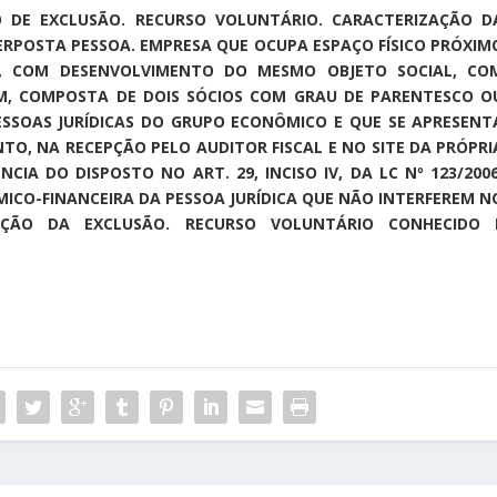
ÃO DE EXCLUSÃO. RECURSO VOLUNTÁRIO. CARACTERIZAÇÃO D
TERPOSTA PESSOA. EMPRESA QUE OCUPA ESPAÇO FÍSICO PRÓXIM
S, COM DESENVOLVIMENTO DO MESMO OBJETO SOCIAL, CO
, COMPOSTA DE DOIS SÓCIOS COM GRAU DE PARENTESCO O
ESSOAS JURÍDICAS DO GRUPO ECONÔMICO E QUE SE APRESENT
TO, NA RECEPÇÃO PELO AUDITOR FISCAL E NO SITE DA PRÓPRI
IA DO DISPOSTO NO ART. 29, INCISO IV, DA LC Nº 123/2006
ICO-FINANCEIRA DA PESSOA JURÍDICA QUE NÃO INTERFEREM N
ÇÃO DA EXCLUSÃO. RECURSO VOLUNTÁRIO CONHECIDO 