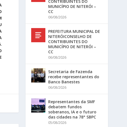
CONTRIBUINTES DO
A
MUNICÍPIO DE NITERÓI –
CC
O
06/08/2026
M
U
A
PREFEITURA MUNICIPAL DE
NITERÓICONSELHO DE
A
CONTRIBUINTES DO
.
MUNICÍPIO DE NITERÓI –
O
CC
E
06/08/2026
Secretaria de Fazenda
recebe representantes do
Banco Banestes
06/08/2026
Representantes da SMF
debatem fundos
soberanos, IA e o futuro
das cidades na 78° SBPC
05/08/2026