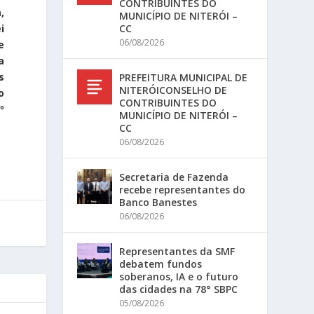
CONTRIBUINTES DO
,
MUNICÍPIO DE NITERÓI –
CC
i
06/08/2026
e
a
s
PREFEITURA MUNICIPAL DE
NITERÓICONSELHO DE
o
CONTRIBUINTES DO
º
MUNICÍPIO DE NITERÓI –
CC
06/08/2026
Secretaria de Fazenda
recebe representantes do
Banco Banestes
06/08/2026
Representantes da SMF
debatem fundos
soberanos, IA e o futuro
das cidades na 78° SBPC
05/08/2026