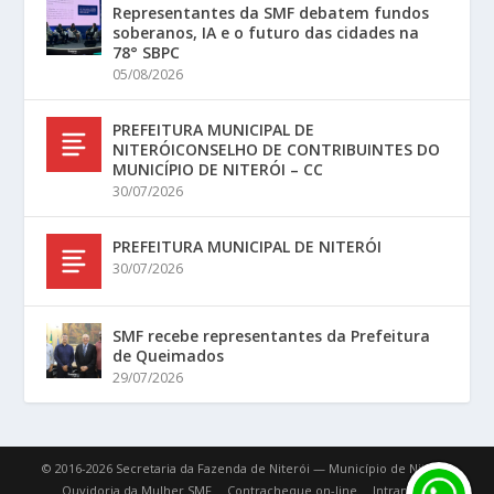
Representantes da SMF debatem fundos
soberanos, IA e o futuro das cidades na
78° SBPC
05/08/2026
PREFEITURA MUNICIPAL DE
NITERÓICONSELHO DE CONTRIBUINTES DO
MUNICÍPIO DE NITERÓI – CC
30/07/2026
PREFEITURA MUNICIPAL DE NITERÓI
30/07/2026
SMF recebe representantes da Prefeitura
de Queimados
29/07/2026
© 2016-2026 Secretaria da Fazenda de Niterói — Município de Niterói.
Ouvidoria da Mulher SMF
Contracheque on-line
Intranet