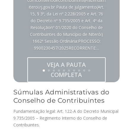
comconselhodecontribuintes@fazenda.n
iteroi.rj.gov.br Pauta de julgamento(Art.
15, § 3º, da Lei nº 2.228/2005 e Art. 76
do Decreto nº 9.735/2005 e Art. 4º da
Resoluçãonº 01/2020 do Conselho de
Contribuintes do Município de Niterói)
1662ª Sessão Ordinária:PROCESSO:
9900230457/2025RECORRENTE:...
VEJA A PAUTA
COMPLETA
Súmulas Administrativas do
Conselho de Contribuintes
Fundamentação legal: Art. 122-A do Decreto Municipal
9.735/2005 – Regimento Interno do Conselho de
Contribuintes.