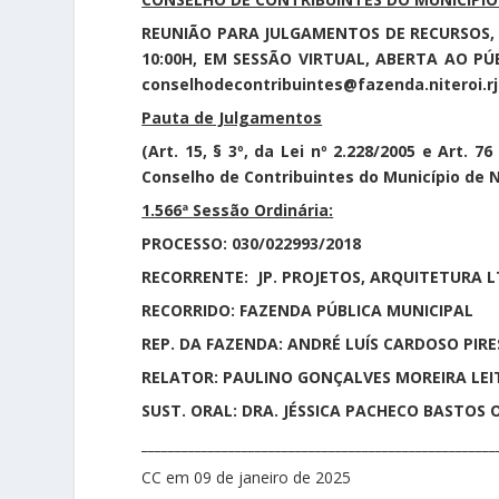
REUNIÃO PARA JULGAMENTOS DE RECURSOS,
10:00H, EM SESSÃO VIRTUAL, ABERTA AO 
conselhodecontribuintes@fazenda.niteroi.rj
Pauta de Julgamentos
(Art. 15, § 3º, da Lei nº 2.228/2005 e Art. 
Conselho de Contribuintes do Município de N
1.566ª Sessão Ordinária:
PROCESSO: 030/022993/2018
RECORRENTE: JP. PROJETOS, ARQUITETURA 
RECORRIDO: FAZENDA PÚBLICA MUNICIPAL
REP. DA FAZENDA: ANDRÉ LUÍS CARDOSO PIRE
RELATOR: PAULINO GONÇALVES MOREIRA LEIT
SUST. ORAL: DRA. JÉSSICA PACHECO BASTOS O
_____________________________________________________
CC em 09 de janeiro de 2025