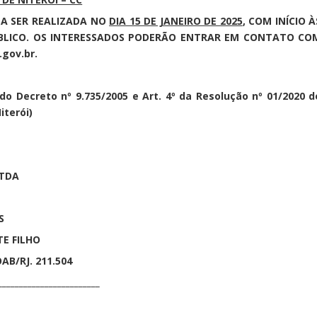
 A SER REALIZADA NO
DIA 15 DE JANEIRO DE 2025
, COM INÍCIO À
PÚBLICO. OS INTERESSADOS PODERÃO ENTRAR EM CONTATO CO
.gov.br.
76 do Decreto nº 9.735/2005 e Art. 4º da Resolução nº 01/2020 d
iterói)
LTDA
S
E FILHO
AB/RJ. 211.504
________________________