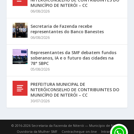
MUNICÍPIO DE NITERÓI – CC
06/08/2026
Secretaria de Fazenda recebe
representantes do Banco Banestes
06/08/2026
Representantes da SMF debatem fundos
soberanos, IA e o futuro das cidades na
78° SBPC
05/08/2026
PREFEITURA MUNICIPAL DE
NITERÓICONSELHO DE CONTRIBUINTES DO
MUNICÍPIO DE NITERÓI – CC
30/07/2026
© 2016-2026 Secretaria da Fazenda de Niterói — Município de Niterói.
Ouvidoria da Mulher SMF
Contracheque on-line
Intranet