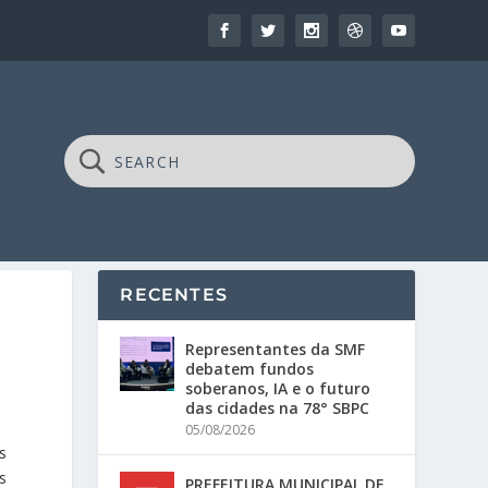
RECENTES
Representantes da SMF
debatem fundos
soberanos, IA e o futuro
das cidades na 78° SBPC
05/08/2026
s
s
PREFEITURA MUNICIPAL DE