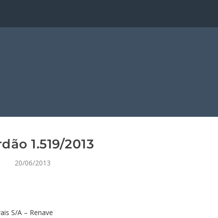
dão 1.519/2013
20/06/2013
vais S/A – Renave