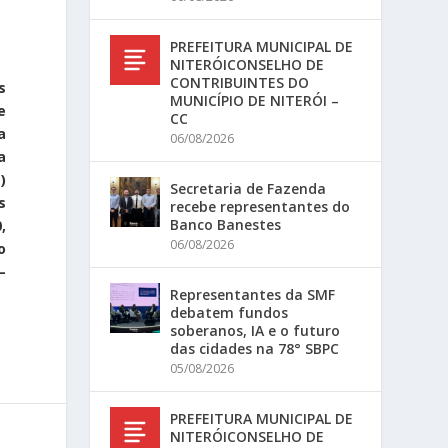
PREFEITURA MUNICIPAL DE
NITERÓICONSELHO DE
CONTRIBUINTES DO
s
MUNICÍPIO DE NITERÓI –
e
CC
a
06/08/2026
a
)
Secretaria de Fazenda
s
recebe representantes do
Banco Banestes
,
06/08/2026
o
–
Representantes da SMF
debatem fundos
soberanos, IA e o futuro
das cidades na 78° SBPC
05/08/2026
PREFEITURA MUNICIPAL DE
NITERÓICONSELHO DE