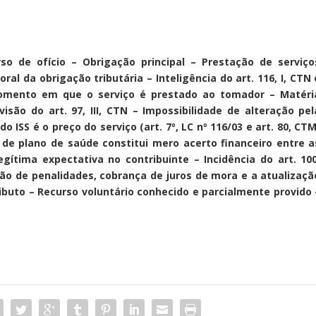
rso de ofício – Obrigação principal – Prestação de serviço
al da obrigação tributária – Inteligência do art. 116, I, CTN 
 momento em que o serviço é prestado ao tomador – Matéri
isão do art. 97, III, CTN – Impossibilidade de alteração pel
 ISS é o preço do serviço (art. 7º, LC nº 116/03 e art. 80, CTM
de plano de saúde constitui mero acerto financeiro entre a
ítima expectativa no contribuinte – Incidência do art. 100
ão de penalidades, cobrança de juros de mora e a atualizaçã
ibuto – Recurso voluntário conhecido e parcialmente provido 