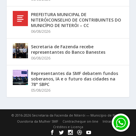
PREFEITURA MUNICIPAL DE
NITERÓICONSELHO DE CONTRIBUINTES DO
MUNICÍPIO DE NITERÓI – CC
06/08/2026
Secretaria de Fazenda recebe
representantes do Banco Banestes
06/08/2026
Representantes da SMF debatem fundos
soberanos, IA e o futuro das cidades na
78° SBPC
05/08/2026
© 2016-2026 Secretaria da Fazenda de Niterói — Município de Niterói.
Ouvidoria da Mulher SMF
Contracheque on-line
Intranet
Créditos e Licença