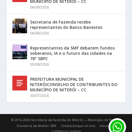
MUNICÍPIO DE NITERÓI – CC
06/08/2026
Secretaria de Fazenda recebe
representantes do Banco Banestes
06/08/2026
Representantes da SMF debatem fundos
soberanos, IA e o futuro das cidades na
78° SBPC
05/08/2026
PREFEITURA MUNICIPAL DE
NITERÓICONSELHO DE CONTRIBUINTES DO
MUNICÍPIO DE NITERÓI – CC
30/07/2026
© 2016-2026 Secretaria da Fazenda de Niterói — Município de Niterói.
Ouvidoria da Mulher SMF
Contracheque on-line
Intranet
Créditos e Licença