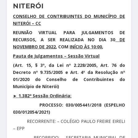
NITERÓI
CONSELHO DE CONTRIBUINTES DO MUNICÍPIO DE
NITERÓI – CC
REUNIÃO VIRTUAL PARA JULGAMENTOS DE
RECURSOS, A SER REALIZADA NO DIA 3
0
DE
NOVEMBRO DE 2022
, COM
INÍCIO ÀS 10:00
,
Pauta de Julgamentos – Sessão Virtual
(Art. 15, § 3º, da Lei nº 2.228/2005, Art. 76 do
Decreto nº 9.735/2005 e Art. 4º da Resolução nº
01/2020 do Conselho de Contribuintes do
Município de Niterói)
►
1.38
2
ª Sessão Ordinária:
PROCESSO: 030/005441/2018 (ESPELHO
030/012054/2021)
RECORRENTE: – COLÉGIO PAULO FREIRE EIRELI
– EPP
RECORRIDO: – SECRETARIA MUNICIPAL DE