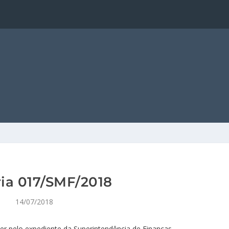
ria 017/SMF/2018
14/07/2018
der pelo expediente da Superintendência de Finanças.