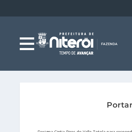
Porta
Designa Cintia Pires do Valle Totola para respon