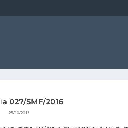
ria 027/SMF/2016
25/10/2016
do planejamento estratégico da Secretaria Municipal de Fazenda, e