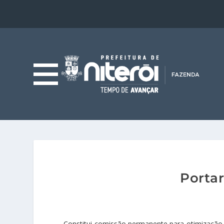
Porta
Constitui comissão permanente para otimização 