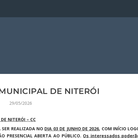
MUNICIPAL DE NITERÓI
29/05/2026
DE NITERÓI – CC
A SER REALIZADA NO
DIA 03 DE JUNHO DE 2026
, COM INÍCIO LOG
ÃO PRESENCIAL ABERTA AO PÚBLICO.
Os interessados poderã