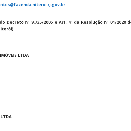
ntes@fazenda.niteroi.rj.gov.br
76 do Decreto nº 9.735/2005 e Art. 4º da Resolução nº 01/2020 d
iterói)
 IMÓVEIS LTDA
_____________________________
 LTDA