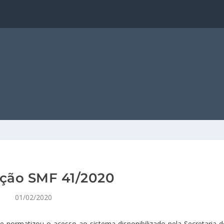
ção SMF 41/2020
01/02/2020
u e normatizou o acesso ao sistema disponibilizado pela Secretaria d