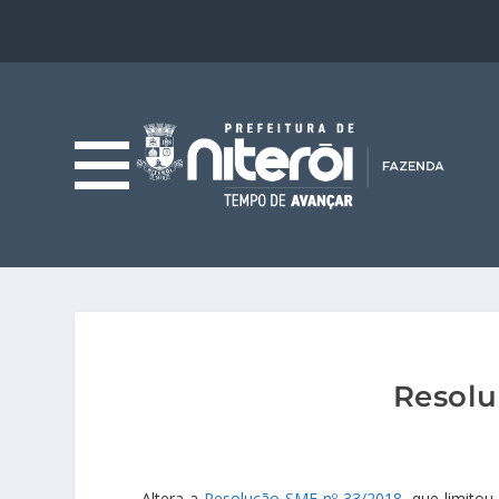
Resolu
Altera a
Resolução SMF nº 33/2018
, que limito