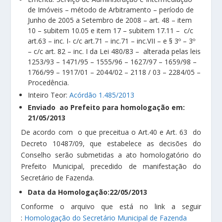
de Imóveis – método de Arbitramento – período de
Junho de 2005 a Setembro de 2008 – art. 48 – item
10 – subitem 10.05 e item 17 – subitem 17.11 – c/c
art.63 – inc. I- c/c art.71 – inc.71 – inc.VII – e § 3º – 3º
– c/c art. 82 – inc. I da Lei 480/83 – alterada pelas leis
1253/93 – 1471/95 – 1555/96 – 1627/97 – 1659/98 –
1766/99 – 1917/01 – 2044/02 – 2118 / 03 – 2284/05 –
Procedência.
Inteiro Teor:
Acórdão 1.485/2013
Enviado ao Prefeito para homologação em:
21/05/2013
De acordo com o que preceitua o Art.40 e Art. 63 do
Decreto 10487/09, que estabelece as decisões do
Conselho serão submetidas a ato homologatório do
Prefeito Municipal, precedido de manifestação do
Secretário de Fazenda.
Data da Homologação:22/05/2013
Conforme o arquivo que está no link a seguir
:
Homologação do Secretário Municipal de Fazenda