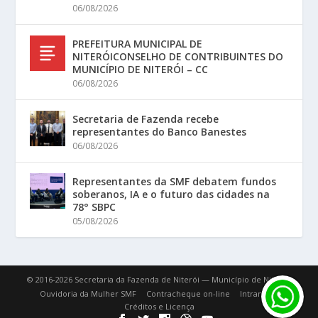
06/08/2026
PREFEITURA MUNICIPAL DE
NITERÓICONSELHO DE CONTRIBUINTES DO
MUNICÍPIO DE NITERÓI – CC
06/08/2026
Secretaria de Fazenda recebe
representantes do Banco Banestes
06/08/2026
Representantes da SMF debatem fundos
soberanos, IA e o futuro das cidades na
78° SBPC
05/08/2026
© 2016-2026 Secretaria da Fazenda de Niterói — Município de Niterói.
Ouvidoria da Mulher SMF
Contracheque on-line
Intranet
Créditos e Licença