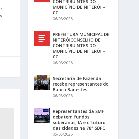
CONTRIBUINTES DO
MUNICÍPIO DE NITERÓI –
e
CC
s
06/08/2026
PREFEITURA MUNICIPAL DE
NITERÓICONSELHO DE
CONTRIBUINTES DO
MUNICÍPIO DE NITERÓI –
CC
06/08/2026
Secretaria de Fazenda
recebe representantes do
Banco Banestes
06/08/2026
Representantes da SMF
debatem fundos
soberanos, IA e o futuro
das cidades na 78° SBPC
05/08/2026