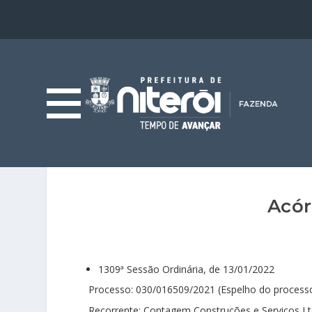
Acór
1309ª Sessão Ordinária, de 13/01/2022
Processo: 030/016509/2021 (Espelho do process
Recorrente: Contagem Construções e Serviços L