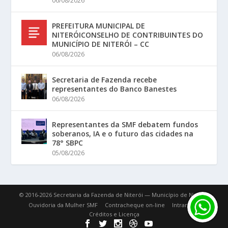
06/08/2026
PREFEITURA MUNICIPAL DE
NITERÓICONSELHO DE CONTRIBUINTES DO
MUNICÍPIO DE NITERÓI – CC
06/08/2026
Secretaria de Fazenda recebe
representantes do Banco Banestes
06/08/2026
Representantes da SMF debatem fundos
soberanos, IA e o futuro das cidades na
78° SBPC
05/08/2026
© 2016-2026 Secretaria da Fazenda de Niterói — Município de Niterói.
Ouvidoria da Mulher SMF
Contracheque on-line
Intranet
Créditos e Licença