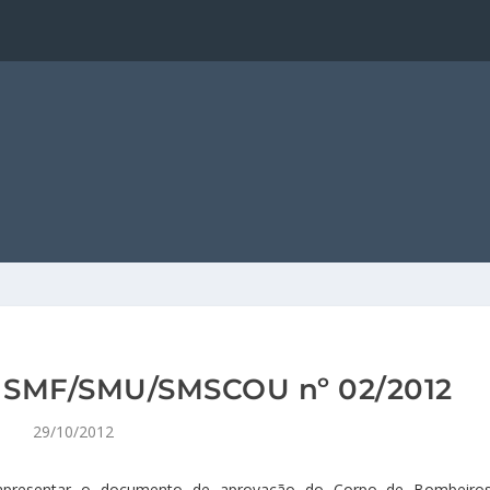
a SMF/SMU/SMSCOU nº 02/2012
29/10/2012
 apresentar o documento de aprovação do Corpo de Bombeiros